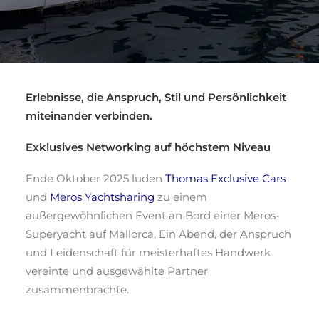
Erlebnisse, die Anspruch, Stil und Persönlichkeit
miteinander verbinden.
Exklusives Networking auf höchstem Niveau
Ende Oktober 2025 luden
Thomas Exclusive Cars
und
Meros Yachtsharing
zu einem
außergewöhnlichen Event an Bord einer Meros-
Superyacht auf Mallorca. Ein Abend, der Anspruch
und Leidenschaft für meisterhaftes Handwerk
vereinte und ausgewählte Partner
zusammenbrachte.