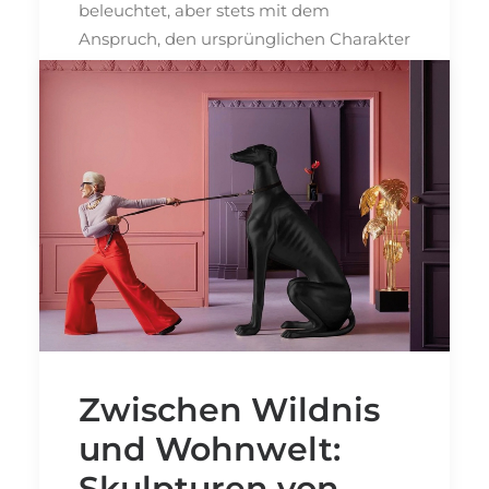
beleuchtet, aber stets mit dem
Anspruch, den ursprünglichen Charakter
zu bewahren und das Beste aus dem
Objekt herauszuholen.
Bild: SYLT life | Text: SYLT life
by Michael Hoppe
Zwischen Wildnis
und Wohnwelt:
Skulpturen von